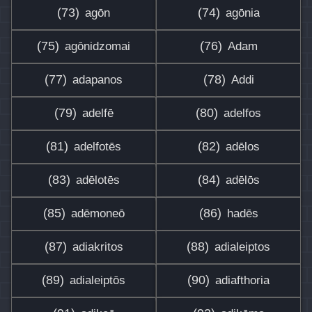
(73)
(74)
agōn
agōnia
(75)
(76)
agōnidzomai
Adam
(77)
(78)
adapanos
Addi
(79)
(80)
adelfē
adelfos
(81)
(82)
adelfotēs
adēlos
(83)
(84)
adēlotēs
adēlōs
(85)
(86)
adēmoneō
hadēs
(87)
(88)
adiakritos
adialeiptos
(89)
(90)
adialeiptōs
adiafthoria