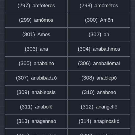
(297)
(298)
amfoteros
amōmētos
(299)
(300)
amōmos
Amōn
(301)
(302)
Amōs
an
(303)
(304)
ana
anabathmos
(305)
(306)
anabainō
anaballōmai
(307)
(308)
anabibadzō
anablepō
(309)
(310)
anablepsis
anaboaō
(311)
(312)
anabolē
anangellō
(313)
(314)
anagennaō
anaginōskō