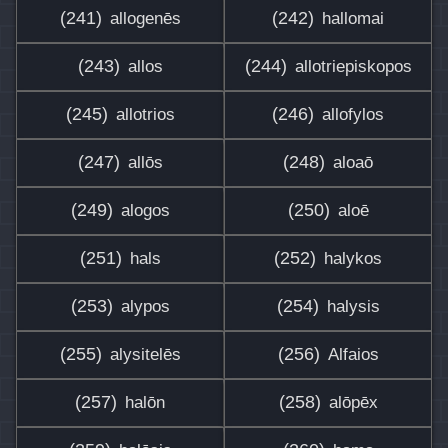
(241)
(242)
allogenēs
hallomai
(243)
(244)
allos
allotriepiskopos
(245)
(246)
allotrios
allofylos
(247)
(248)
allōs
aloaō
(249)
(250)
alogos
aloē
(251)
(252)
hals
halykos
(253)
(254)
alypos
halysis
(255)
(256)
alysitelēs
Alfaios
(257)
(258)
halōn
alōpēx