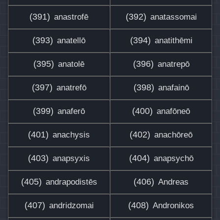
(391)
(392)
anastrofē
anatassomai
(393)
(394)
anatellō
anatithēmi
(395)
(396)
anatolē
anatrepō
(397)
(398)
anatrefō
anafainō
(399)
(400)
anaferō
anafōneō
(401)
(402)
anachysis
anachōreō
(403)
(404)
anapsyxis
anapsychō
(405)
(406)
andrapodistēs
Andreas
(407)
(408)
andridzomai
Andronikos