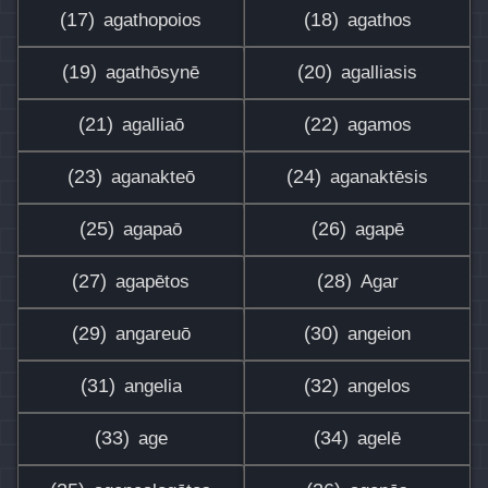
(17)
(18)
agathopoios
agathos
(19)
(20)
agathōsynē
agalliasis
(21)
(22)
agalliaō
agamos
(23)
(24)
aganakteō
aganaktēsis
(25)
(26)
agapaō
agapē
(27)
(28)
agapētos
Agar
(29)
(30)
angareuō
angeion
(31)
(32)
angelia
angelos
(33)
(34)
age
agelē