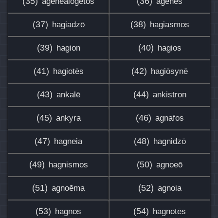
(35)
(36)
agenealogētos
agenēs
(37)
(38)
hagiadzō
hagiasmos
(39)
(40)
hagion
hagios
(41)
(42)
hagiotēs
hagiōsynē
(43)
(44)
ankalē
ankistron
(45)
(46)
ankyra
agnafos
(47)
(48)
hagneia
hagnidzō
(49)
(50)
hagnismos
agnoeō
(51)
(52)
agnoēma
agnoia
(53)
(54)
hagnos
hagnotēs