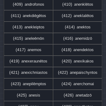
(409)
(410)
androfonos
anenklētos
(411)
(412)
anekdiēgētos
aneklalētos
(413)
(414)
anekleiptos
anektos
(415)
(416)
aneleēmōn
anemidzō
(417)
(418)
anemos
anendektos
(419)
(420)
anexeraunētos
anexikakos
(421)
(422)
anexichniastos
anepaischyntos
(423)
(424)
anepilēmptos
anerchomai
(425)
(426)
anesis
anetadzō