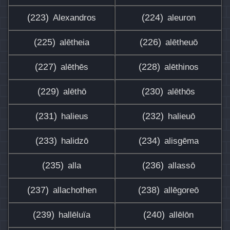
(223)
(224)
Alexandros
aleuron
(225)
(226)
alētheia
alētheuō
(227)
(228)
alēthēs
alēthinos
(229)
(230)
alēthō
alēthōs
(231)
(232)
halieus
halieuō
(233)
(234)
halidzō
alisgēma
(235)
(236)
alla
allassō
(237)
(238)
allachothen
allēgoreō
(239)
(240)
hallēluïa
allēlōn