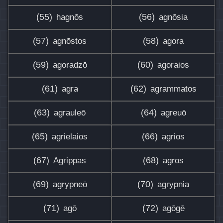
(55)
(56)
hagnōs
agnōsia
(57)
(58)
agnōstos
agora
(59)
(60)
agoradzō
agoraios
(61)
(62)
agra
agrammatos
(63)
(64)
agrauleō
agreuō
(65)
(66)
agrielaios
agrios
(67)
(68)
Agrippas
agros
(69)
(70)
agrypneō
agrypnia
(71)
(72)
agō
agōgē