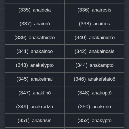
(335)
(336)
anaideia
anairesis
(337)
(338)
anaireō
anaitios
(339)
(340)
anakathidzō
anakainidzō
(341)
(342)
anakainoō
anakainōsis
(343)
(344)
anakalyptō
anakamptō
(345)
(346)
anakeimai
anakefalaioō
(347)
(348)
anaklinō
anakoptō
(349)
(350)
anakradzō
anakrinō
(351)
(352)
anakrisis
anakyptō