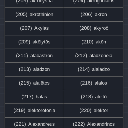
(203)
(204)
akrobystia
akrogōniaios
(205)
(206)
akrothinion
akron
(207)
(208)
Akylas
akyroō
(209)
(210)
akōlytōs
akōn
(211)
(212)
alabastron
aladzoneia
(213)
(214)
aladzōn
alaladzō
(215)
(216)
alalētos
alalos
(217)
(218)
halas
aleifō
(219)
(220)
alektorofōnia
alektōr
(221)
(222)
Alexandreus
Alexandrinos