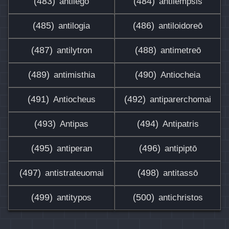
(483)
(484)
antilegō
antilēmpsis
(485)
(486)
antilogia
antiloidoreō
(487)
(488)
antilytron
antimetreō
(489)
(490)
antimisthia
Antiocheia
(491)
(492)
Antiocheus
antiparerchomai
(493)
(494)
Antipas
Antipatris
(495)
(496)
antiperan
antipiptō
(497)
(498)
antistrateuomai
antitassō
(499)
(500)
antitypos
antichristos