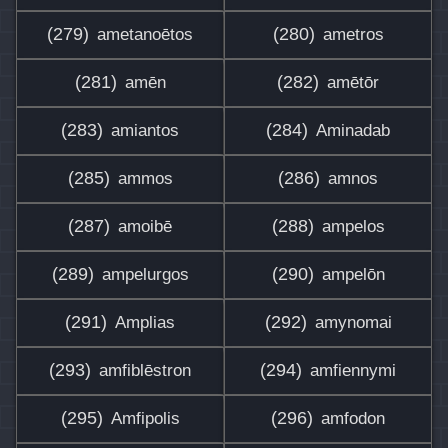
(279)
(280)
ametanoētos
ametros
(281)
(282)
amēn
amētōr
(283)
(284)
amiantos
Aminadab
(285)
(286)
ammos
amnos
(287)
(288)
amoibē
ampelos
(289)
(290)
ampelurgos
ampelōn
(291)
(292)
Amplias
amynomai
(293)
(294)
amfiblēstron
amfiennymi
(295)
(296)
Amfipolis
amfodon