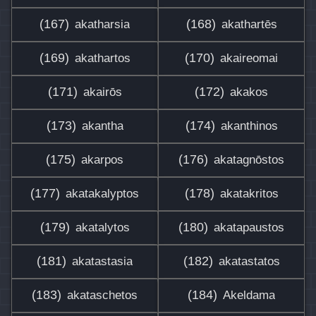
(167)
(168)
akatharsia
akathartēs
(169)
(170)
akathartos
akaireomai
(171)
(172)
akairōs
akakos
(173)
(174)
akantha
akanthinos
(175)
(176)
akarpos
akatagnōstos
(177)
(178)
akatakalyptos
akatakritos
(179)
(180)
akatalytos
akatapaustos
(181)
(182)
akatastasia
akatastatos
(183)
(184)
akataschetos
Akeldama