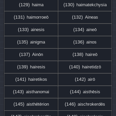
(129)
(130)
haima
haimatekchysia
(131)
(132)
haimorroeō
Aineas
(133)
(134)
ainesis
aineō
(135)
(136)
ainigma
ainos
(137)
(138)
Ainōn
haireō
(139)
(140)
hairesis
hairetidzō
(141)
(142)
hairetikos
airō
(143)
(144)
aisthanomai
aisthēsis
(145)
(146)
aisthētērion
aischrokerdēs