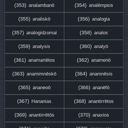
(353)
(354)
analambanō
analēmpsis
(355)
(356)
analiskō
analogia
(357)
(358)
analogidzomai
analos
(359)
(360)
analysis
analyō
(361)
(362)
anamartētos
anamenō
(363)
(364)
anamimnēskō
anamnēsis
(365)
(366)
ananeoō
ananēfō
(367)
(368)
Hananias
anantirrētos
(369)
(370)
anantirrētōs
anaxios