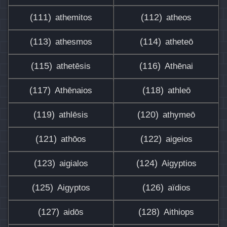
(111)
(112)
athemitos
atheos
(113)
(114)
athesmos
atheteō
(115)
(116)
athetēsis
Athēnai
(117)
(118)
Athēnaios
athleō
(119)
(120)
athlēsis
athymeō
(121)
(122)
athōos
aigeios
(123)
(124)
aigialos
Aigyptios
(125)
(126)
Aigyptos
aïdios
(127)
(128)
aidōs
Aithiops