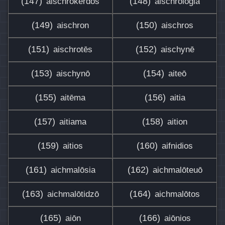
(147)
(148)
aischrokerdōs
aischrologia
(149)
(150)
aischron
aischros
(151)
(152)
aischrotēs
aischynē
(153)
(154)
aischynō
aiteō
(155)
(156)
aitēma
aitia
(157)
(158)
aitiama
aition
(159)
(160)
aitios
aifnidios
(161)
(162)
aichmalōsia
aichmalōteuō
(163)
(164)
aichmalōtidzō
aichmalōtos
(165)
(166)
aiōn
aiōnios