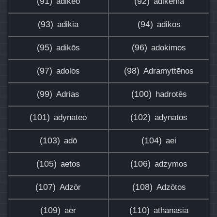
(91)
(92)
adikeō
adikēma
(93)
(94)
adikia
adikos
(95)
(96)
adikōs
adokimos
(97)
(98)
adolos
Adramyttēnos
(99)
(100)
Adrias
hadrotēs
(101)
(102)
adynateō
adynatos
(103)
(104)
adō
aei
(105)
(106)
aetos
adzymos
(107)
(108)
Adzōr
Adzōtos
(109)
(110)
aēr
athanasia