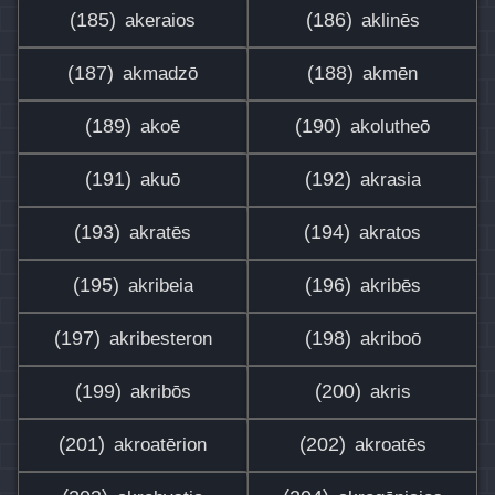
(185)
(186)
akeraios
aklinēs
(187)
(188)
akmadzō
akmēn
(189)
(190)
akoē
akolutheō
(191)
(192)
akuō
akrasia
(193)
(194)
akratēs
akratos
(195)
(196)
akribeia
akribēs
(197)
(198)
akribesteron
akriboō
(199)
(200)
akribōs
akris
(201)
(202)
akroatērion
akroatēs