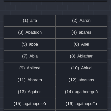
(1)
(2)
alfa
Aarōn
(3)
(4)
Abaddōn
abarēs
(5)
(6)
abba
Abel
(7)
(8)
Abia
Abiathar
(9)
(10)
Abilēnē
Abiud
(11)
(12)
Abraam
abyssos
(13)
(14)
Agabos
agathoergeō
(15)
(16)
agathopoieō
agathopoiïa