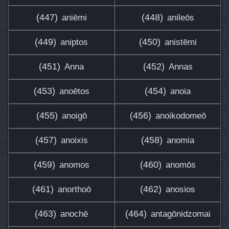
(447)
(448)
aniēmi
anileōs
(449)
(450)
aniptos
anistēmi
(451)
(452)
Anna
Annas
(453)
(454)
anoētos
anoia
(455)
(456)
anoigō
anoikodomeō
(457)
(458)
anoixis
anomia
(459)
(460)
anomos
anomōs
(461)
(462)
anorthoō
anosios
(463)
(464)
anochē
antagōnidzomai