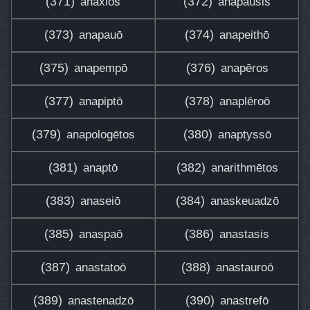
(371)
(372)
anaxiōs
anapausis
(373)
(374)
anapauō
anapeithō
(375)
(376)
anapempō
anapēros
(377)
(378)
anapiptō
anaplēroō
(379)
(380)
anapologētos
anaptyssō
(381)
(382)
anaptō
anarithmētos
(383)
(384)
anaseiō
anaskeuadzō
(385)
(386)
anaspaō
anastasis
(387)
(388)
anastatoō
anastauroō
(389)
(390)
anastenadzō
anastrefō