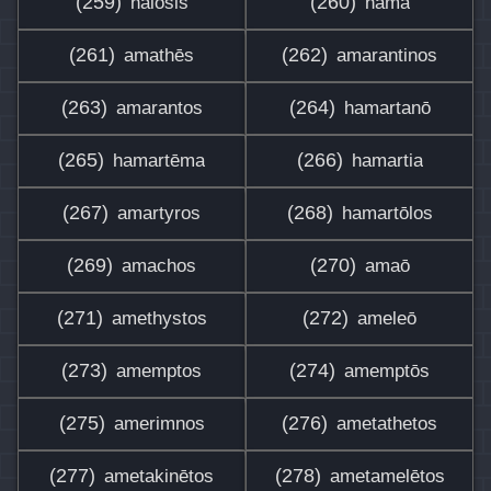
(259)
(260)
halōsis
hama
(261)
(262)
amathēs
amarantinos
(263)
(264)
amarantos
hamartanō
(265)
(266)
hamartēma
hamartia
(267)
(268)
amartyros
hamartōlos
(269)
(270)
amachos
amaō
(271)
(272)
amethystos
ameleō
(273)
(274)
amemptos
amemptōs
(275)
(276)
amerimnos
ametathetos
(277)
(278)
ametakinētos
ametamelētos