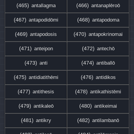
(465)
(466)
antallagma
antanaplēroō
(467)
(468)
antapodidōmi
antapodoma
(469)
(470)
antapodosis
antapokrinomai
(471)
(472)
anteipon
antechō
(473)
(474)
anti
antiballō
(475)
(476)
antidiatithēmi
antidikos
(477)
(478)
antithesis
antikathistēmi
(479)
(480)
antikaleō
antikeimai
(481)
(482)
antikry
antilambanō