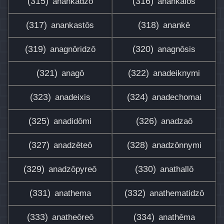
(315)
(316)
anankadzō
anankaios
(317)
(318)
anankastōs
anankē
(319)
(320)
anagnōridzō
anagnōsis
(321)
(322)
anagō
anadeiknymi
(323)
(324)
anadeixis
anadechomai
(325)
(326)
anadidōmi
anadzaō
(327)
(328)
anadzēteō
anadzōnnymi
(329)
(330)
anadzōpyreō
anathallō
(331)
(332)
anathema
anathematidzō
(333)
(334)
anatheōreō
anathēma